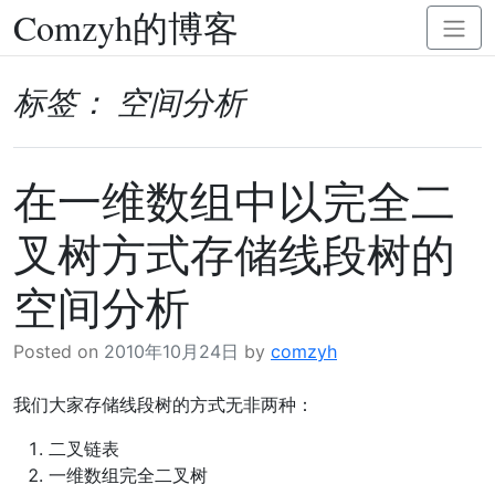
Comzyh的博客
Skip
Toggl
to
naviga
content
标签：
空间分析
在一维数组中以完全二
叉树方式存储线段树的
空间分析
Posted on
2010年10月24日
by
comzyh
我们大家存储线段树的方式无非两种：
二叉链表
一维数组完全二叉树