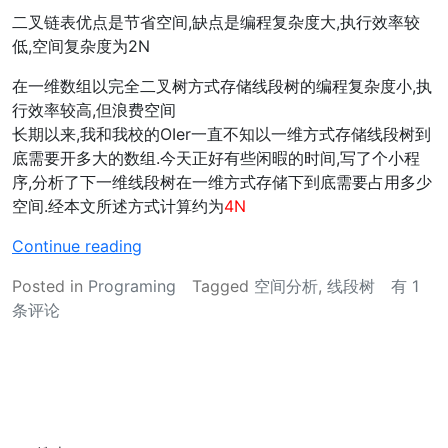
二叉链表优点是节省空间,缺点是编程复杂度大,执行效率较
低,空间复杂度为2N
在一维数组以完全二叉树方式存储线段树的编程复杂度小,执
行效率较高,但浪费空间
长期以来,我和我校的OIer一直不知以一维方式存储线段树到
底需要开多大的数组.今天正好有些闲暇的时间,写了个小程
序,分析了下一维线段树在一维方式存储下到底需要占用多少
空间.经本文所述方式计算约为
4N
“
Continue reading
在
在
Posted in
Programing
Tagged
空间分析
,
线段树
有 1
一
一
条评论
维
维
数
数
组
组
中
中
以
以
完