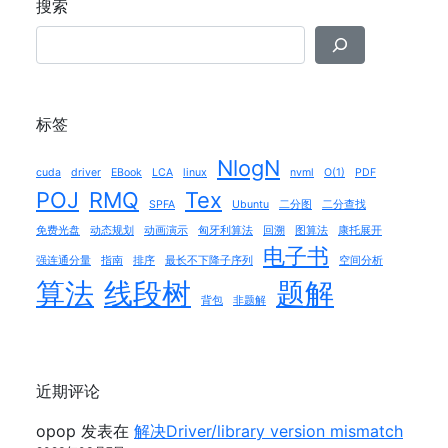
完
搜索
全
全
二
二
叉
叉
树
树
方
标签
方
式
式
存
NlogN
存
cuda
driver
EBook
LCA
linux
nvml
O(1)
PDF
储
POJ
RMQ
Tex
储
线
SPFA
Ubuntu
二分图
二分查找
线
段
免费光盘
动态规划
动画演示
匈牙利算法
回溯
图算法
康托展开
段
树
电子书
强连通分量
指南
排序
最长不下降子序列
空间分析
树
的
算法
线段树
题解
的
空
背包
非题解
空
间
间
分
分
析
析
近期评论
”
opop
发表在
解决Driver/library version mismatch