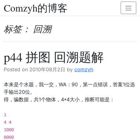
Comzyh的博客
Skip
Toggl
to
naviga
content
标签：
回溯
p44 拼图 回溯题解
Posted on
2010年08月2日
by
comzyh
本来是个水题，我一交，WA：90，第一点错误，答案1位选
手输出20位。
得，骗数据，共1个物体，4*4大小，推断可能是：
1
4 4
1000
0000