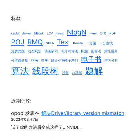
标签
NlogN
cuda
driver
EBook
LCA
linux
nvml
O(1)
PDF
POJ
RMQ
Tex
SPFA
Ubuntu
二分图
二分查找
免费光盘
动态规划
动画演示
匈牙利算法
回溯
图算法
康托展开
电子书
强连通分量
指南
排序
最长不下降子序列
空间分析
算法
线段树
题解
背包
非题解
近期评论
opop
发表在
解决Driver/library version mismatch
2023年03月7日
试了你的办法后变成这样了...NVIDI…