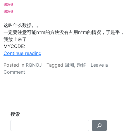
0000
0000
这叫什么数据。。
一定要注意可能n*m的方块没有占用n*m的情况，于是乎，
我放上来了
MYCODE:
“
Continue reading
p
Posted in
RQNOJ
Tagged
回溯
,
题解
Leave a
4
on
Comment
4
p44
拼
拼
图
图
回
回
溯
溯
题
题
搜索
解
解
”