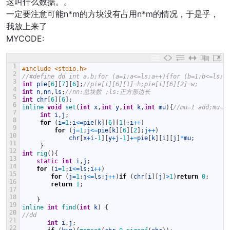
这叫什么数据。。
一定要注意可能n*m的方块没有占用n*m的情况，于是乎，
我放上来了
MYCODE:
1
#include <stdio.h>
2
//#define dd int a,b;for (a=1;a<=ls;a++){for (b=1;b<=ls;b
3
int
pie
[
6
]
[
7
]
[
6
]
;
//pie[i][6][1]=h;pie[i][6][2]=w;
4
int
n
,
nn
,
ls
;
//nn:总块数 ;ls:正方形边长 
5
int
chr
[
6
]
[
6
]
;
6
inline 
void
set
(
int
x
,
int
y
,
int
k
,
int
mu
)
{
//mu=1 add;mu=-
7
int
i
,
j
;
8
for
(
i
=
1
;
i
<=
pie
[
k
]
[
6
]
[
1
]
;
i
++
)
9
for
(
j
=
1
;
j
<=
pie
[
k
]
[
6
]
[
2
]
;
j
++
)
10
chr
[
x
+
i
-
1
]
[
y
+
j
-
1
]
+=
pie
[
k
]
[
i
]
[
j
]
*
mu
;
11
}
12
int
rig
(
)
{
13
static
int
i
,
j
;
14
for
(
i
=
1
;
i
<=
ls
;
i
++
)
15
for
(
j
=
1
;
j
<=
ls
;
j
++
)
if
(
chr
[
i
]
[
j
]
>
1
)
return
0
;
16
return
1
;
17
18
}
19
inline 
int
find
(
int
k
)
{
20
//dd
21
int
i
,
j
;
22