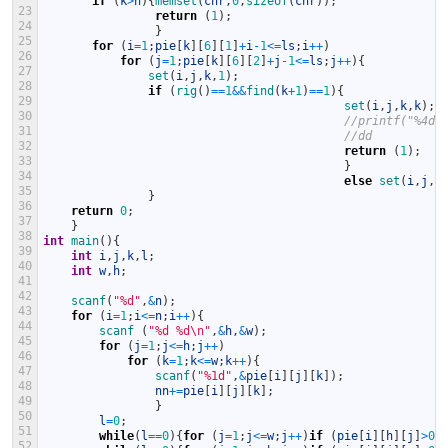
if
(
k
>
n
)
{
memset
(
chr
,
0
,
sizeof
(
chr
)
)
;
23
return
(
1
)
;
24
}
25
for
(
i
=
1
;
pie
[
k
]
[
6
]
[
1
]
+
i
-
1
<=
ls
;
i
++
)
26
for
(
j
=
1
;
pie
[
k
]
[
6
]
[
2
]
+
j
-
1
<=
ls
;
j
++
)
{
27
set
(
i
,
j
,
k
,
1
)
;
28
if
(
rig
(
)
==
1
&&
find
(
k
+
1
)
==
1
)
{
29
set
(
i
,
j
,
k
,
k
)
;
30
//printf("%4d%
31
//dd
32
return
(
1
)
;
33
}
34
else
set
(
i
,
j
,
k
35
}
36
return
0
;
37
}
38
int
main
(
)
{
39
int
i
,
j
,
k
,
l
;
40
int
w
,
h
;
41
42
scanf
(
"%d"
,
&
n
)
;
43
for
(
i
=
1
;
i
<=
n
;
i
++
)
{
44
scanf
(
"%d %d\n"
,
&
h
,
&
w
)
;
45
for
(
j
=
1
;
j
<=
h
;
j
++
)
46
for
(
k
=
1
;
k
<=
w
;
k
++
)
{
47
scanf
(
"%1d"
,
&
pie
[
i
]
[
j
]
[
k
]
)
;
48
nn
+=
pie
[
i
]
[
j
]
[
k
]
;
49
}
50
l
=
0
;
51
while
(
l
==
0
)
{
for
(
j
=
1
;
j
<=
w
;
j
++
)
if
(
pie
[
i
]
[
h
]
[
j
]
>
0
)
52