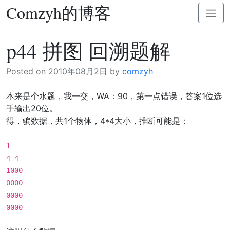
Comzyh的博客
Skip
Toggl
to
naviga
content
p44 拼图 回溯题解
Posted on
2010年08月2日
by
comzyh
本来是个水题，我一交，WA：90，第一点错误，答案1位选
手输出20位。
得，骗数据，共1个物体，4*4大小，推断可能是：
1
4 4
1000
0000
0000
0000