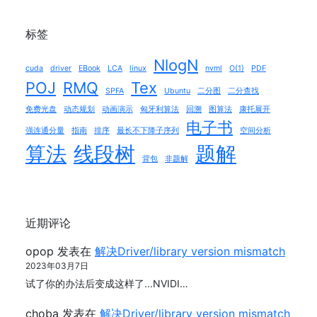
标签
NlogN
cuda
driver
EBook
LCA
linux
nvml
O(1)
PDF
POJ
RMQ
Tex
SPFA
Ubuntu
二分图
二分查找
免费光盘
动态规划
动画演示
匈牙利算法
回溯
图算法
康托展开
电子书
强连通分量
指南
排序
最长不下降子序列
空间分析
算法
线段树
题解
背包
非题解
近期评论
opop
发表在
解决Driver/library version mismatch
2023年03月7日
试了你的办法后变成这样了...NVIDI…
choba
发表在
解决Driver/library version mismatch