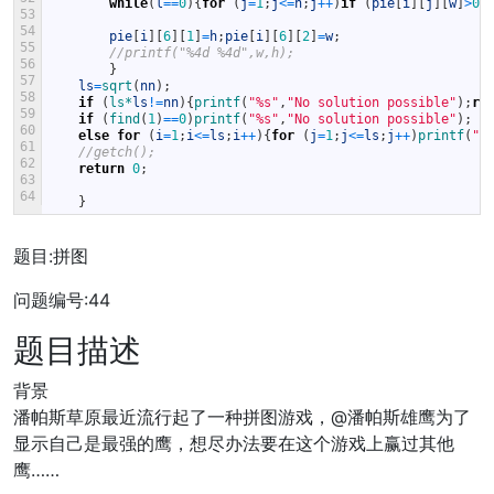
while
(
l
==
0
)
{
for
(
j
=
1
;
j
<=
h
;
j
++
)
if
(
pie
[
i
]
[
j
]
[
w
]
>
0
)
53
54
pie
[
i
]
[
6
]
[
1
]
=
h
;
pie
[
i
]
[
6
]
[
2
]
=
w
;
55
//printf("%4d %4d",w,h);
56
}
57
ls
=
sqrt
(
nn
)
;
58
if
(
ls*
ls
!=
nn
)
{
printf
(
"%s"
,
"No solution possible"
)
;
re
59
if
(
find
(
1
)
==
0
)
printf
(
"%s"
,
"No solution possible"
)
;
60
else
for
(
i
=
1
;
i
<=
ls
;
i
++
)
{
for
(
j
=
1
;
j
<=
ls
;
j
++
)
printf
(
"%
61
//getch();
62
return
0
;
63
64
}
题目:拼图
问题编号:44
题目描述
背景
潘帕斯草原最近流行起了一种拼图游戏，@潘帕斯雄鹰为了
显示自己是最强的鹰，想尽办法要在这个游戏上赢过其他
鹰……